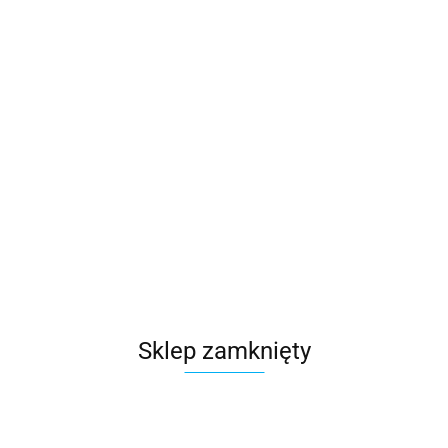
99274.85
szt.
Do koszyka
Wysyłka w ciągu
48 godzin
Cena przesyłki
0
Dostępność
100
szt.
Waga
0.15 kg
Zadaj pytanie
Sklep zamknięty
Czas przewozu
24 godziny