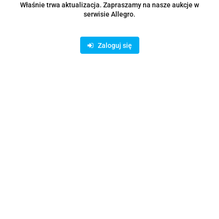
Zostaw telefon
Właśnie trwa aktualizacja. Zapraszamy na nasze aukcje w
Wyślij
serwisie Allegro.
Opis
Zaloguj się
Parametry
Opinie i oceny (0)
Zadaj pytanie
Rodzaje dostawy i formy płatności
Oferujemy możliwość wpłaty na konto bankowe lub skorzystanie z