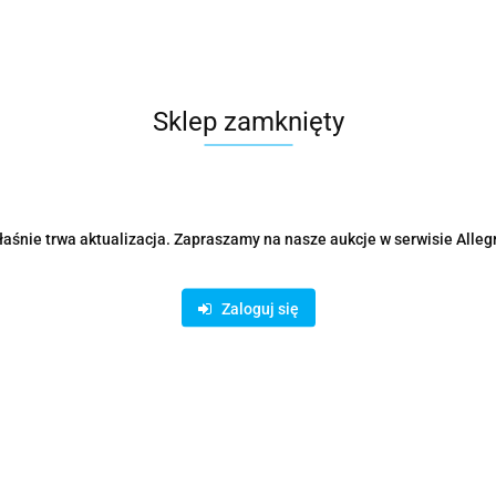
Parametry
Opinie i oceny (0)
Zadaj p
Sklep zamknięty
Rodzaje dostawy i formy płatności
aśnie trwa aktualizacja. Zapraszamy na nasze aukcje w serwisie Alleg
Zaloguj się
ystanie z bezpiecznych płatności on-line AutoPay:
odukty podobne
Ostatnio oglądane prod