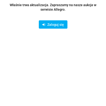
Zostaw telefon
Właśnie trwa aktualizacja. Zapraszamy na nasze aukcje w
Wyślij
serwisie Allegro.
Opis
Zaloguj się
Parametry
Opinie i oceny (0)
Zadaj pytanie
Rodzaje dostawy i formy płatności
Oferujemy możliwość wpłaty na konto bankowe lub skorzystanie z