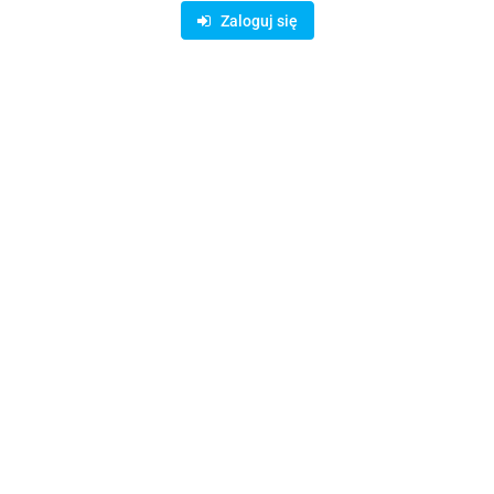
Dostępność
10000000
szt.
Zaloguj się
Waga
0.15 kg
Zadaj pytanie
Czas przewozu
24 godziny
Zostaw telefon
Wyślij
Opis
Parametry
Opinie i oceny (0)