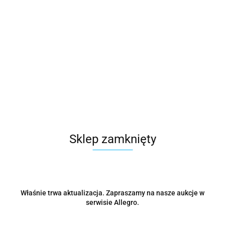
Microsoft
Symbol:
CFQ7TTC0HM0T:006R
19467.66
Sklep zamknięty
szt.
Do koszyka
Wysyłka w ciągu
48 godzin
Właśnie trwa aktualizacja. Zapraszamy na nasze aukcje w
serwisie Allegro.
Cena przesyłki
0