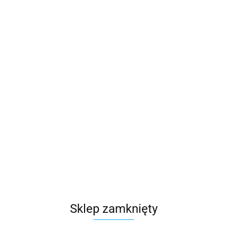
Produkt niedostępny
Czytnik Solaris Czarny
729.45
Sklep zamknięty