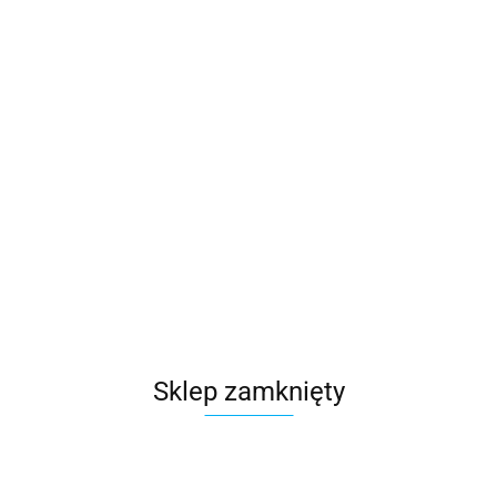
(
0
)
Zaloguj się
Zarejestruj się
Dodaj zgłoszenie
Kategorie
Szukaj
Liny i akcesoria
Brak produktów do wyświetlenia
Sklep zamknięty
Zapisz się do Newslettera