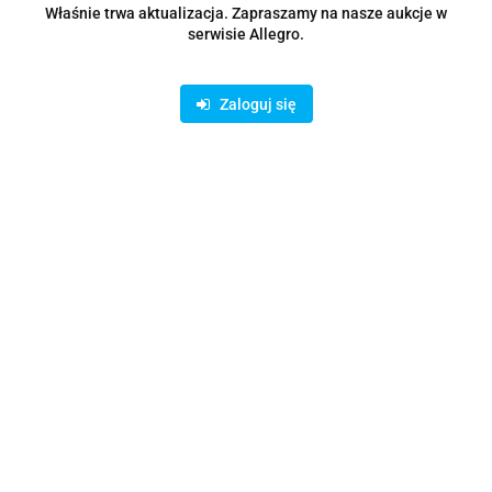
I bądź na bieżąco ze wszystkimi nowościami!
Właśnie trwa aktualizacja. Zapraszamy na nasze aukcje w
serwisie Allegro.
Zaloguj się
Dane adresowe
Informacje
O sklepie
Asortyment
Sklep internetowy na oprogramowaniu Sky-Shop.pl