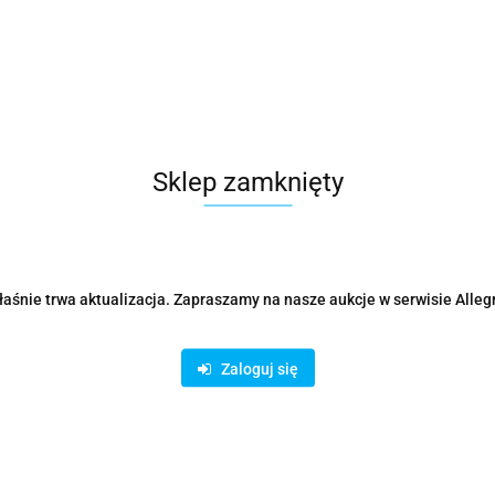
Sklep zamknięty
 USB-C Multiport do 2x
aśnie trwa aktualizacja. Zapraszamy na nasze aukcje w serwisie Alleg
J45/2x USB-A/USB-C PD
Zaloguj się
era
I bądź na bieżąco ze wszystkimi nowościami!