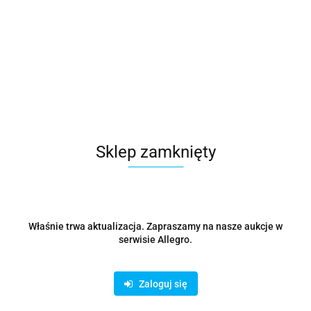
Produkt niedostępny
Parawan stanowisko stół DJ składany 105 x 52 x125 cm
1678.08
Sklep zamknięty
Właśnie trwa aktualizacja. Zapraszamy na nasze aukcje w
serwisie Allegro.
Zaloguj się