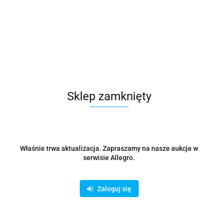
Szafa sieciowa wisząca Dynamic 19" 12U rack
607x600x600mm, drzwi szyba, szara, niezłożona, 60kg
637.89
Sklep zamknięty
Właśnie trwa aktualizacja. Zapraszamy na nasze aukcje w
serwisie Allegro.
Zaloguj się