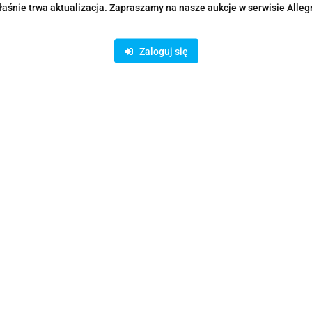
aśnie trwa aktualizacja. Zapraszamy na nasze aukcje w serwisie Alleg
Zaloguj się
Rodzaje dostawy i formy płatności
ystanie z bezpiecznych płatności on-line AutoPay:
odukty podobne
Ostatnio oglądane prod