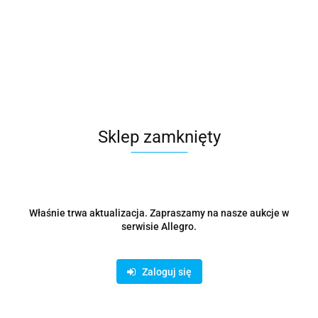
Podstawa do piętrowania pieców Tecnoeka STAL
73x60x22 cm
4490.44
Sklep zamknięty
Właśnie trwa aktualizacja. Zapraszamy na nasze aukcje w
serwisie Allegro.
Zaloguj się