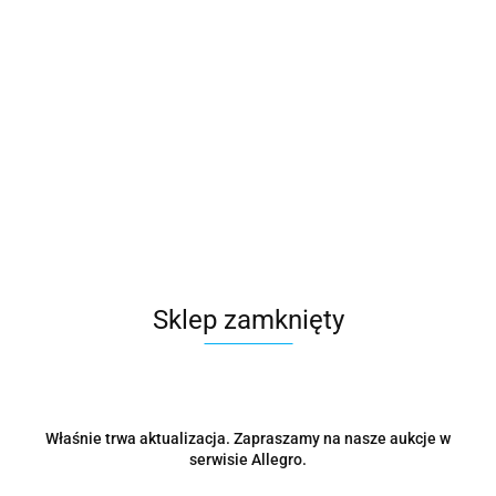
EAN
8059174314569
Czas przewozu
24 godziny
Zostaw telefon
Wyślij
Opis
Sklep zamknięty
Opinie i oceny (0)
Zadaj pytanie
Właśnie trwa aktualizacja. Zapraszamy na nasze aukcje w
Kod producenta:
MKF511TS
serwisie Allegro.
Piec konwekcyjno-parowy firmy Tecnoeka model
Millennial
Touch Screen Gastro
z automatycznym systemem myjącym to