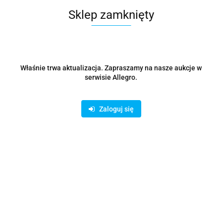
Sklep zamknięty
Zostaw telefon
Wyślij
Opis
Właśnie trwa aktualizacja. Zapraszamy na nasze aukcje w
serwisie Allegro.
Parametry
Zaloguj się
Opinie i oceny (0)
Zadaj pytanie
Informacje o produkcie
Klasa przełącznika
Zarządzalny
Średnie i duże firmy (powyżej 16
Zastosowanie
portów)
Warstwa przełączania
L3
Architektura sieci
GigabitEthernet