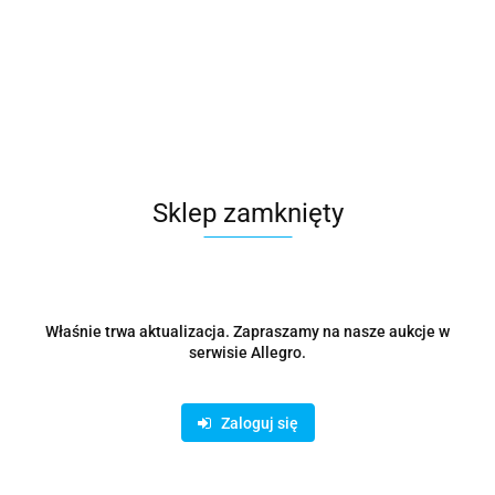
MIKROTIK advanced pole mount adapter for LHG series
products
183.01
Sklep zamknięty
Właśnie trwa aktualizacja. Zapraszamy na nasze aukcje w
serwisie Allegro.
Zaloguj się