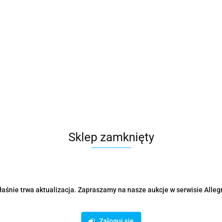
 do TV MACLEAN BRACKETS
Uchwyt do TV MACLEAN BR
 MC-503A B (nośność 30kg
sufitowy MC-504A Srebrny (
Sklep zamknięty
2 cale)
30kg /23 - 42 cali)
166.68
aśnie trwa aktualizacja. Zapraszamy na nasze aukcje w serwisie Alleg
Zaloguj się