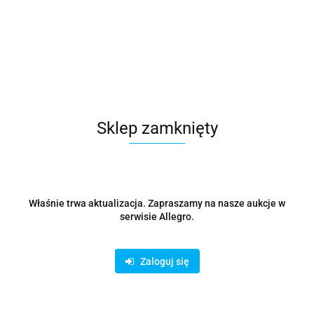
Głośnik bezprzewodowy AIWA BS-200RD (12h /Czerwony )
243.63
Sklep zamknięty
Właśnie trwa aktualizacja. Zapraszamy na nasze aukcje w
serwisie Allegro.
Zaloguj się