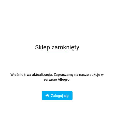
Podpórka pod plecy KENSINGTON K60412WW
563.68
Sklep zamknięty
Właśnie trwa aktualizacja. Zapraszamy na nasze aukcje w
serwisie Allegro.
Zaloguj się