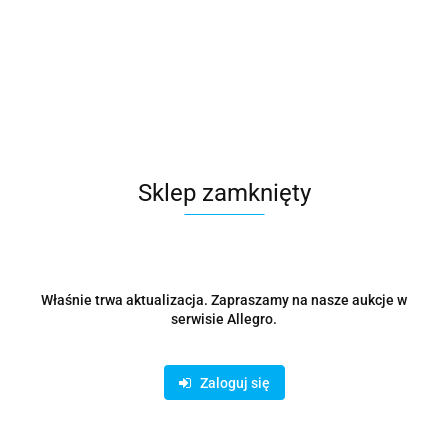
Ekspres kolbowy HIBREW H10A 19bar (czarny)
1203.45
Sklep zamknięty
Właśnie trwa aktualizacja. Zapraszamy na nasze aukcje w
serwisie Allegro.
Zaloguj się