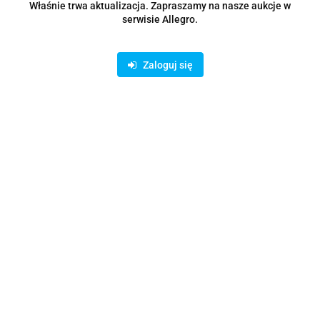
Właśnie trwa aktualizacja. Zapraszamy na nasze aukcje w
serwisie Allegro.
Opis
Zaloguj się
Parametry
Opinie i oceny (0)
Zadaj pytanie
Rodzaje dostawy i formy płatności
Oferujemy możliwość wpłaty na konto bankowe lub skorzystanie z
bezpiecznych płatności on-line AutoPay: