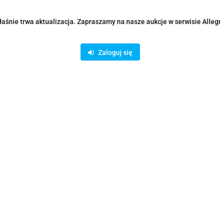
aśnie trwa aktualizacja. Zapraszamy na nasze aukcje w serwisie Alleg
Zaloguj się
Produkt niedostępny
M-4 Impregnat do Drewna
ukcyjnego 1kg
era
I bądź na bieżąco ze wszystkimi nowościami!