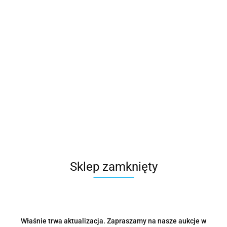
42860.71
szt.
Do koszyka
Wysyłka w ciągu
48 godzin
Cena przesyłki
0
Dostępność
1
szt.
Waga
0.15 kg
Zadaj pytanie
Sklep zamknięty
Czas przewozu
24 godziny
Zostaw telefon
Właśnie trwa aktualizacja. Zapraszamy na nasze aukcje w