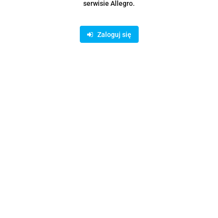
serwisie Allegro.
Wyślij
Zaloguj się
Opis
Parametry
Opinie i oceny (0)
Zadaj pytanie
Rodzaje dostawy i formy płatności
Oferujemy możliwość wpłaty na konto bankowe lub skorzystanie z
bezpiecznych płatności on-line AutoPay: