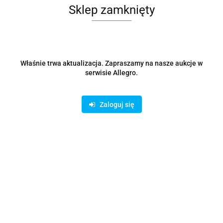
Sklep zamknięty
Czterordzeniowy wbudowany
Procesor
procesor AMD Ryzen V1500B o
taktowaniu 2,2 GHz
Wbudowana pamięć RAM
16 GB
Maks. wielkość pamięci
32 GB
Rodzaj pamięci
DDR4
Właśnie trwa aktualizacja. Zapraszamy na nasze aukcje w
Liczba obsadzonych gniazd
serwisie Allegro.
1
pamięci
Liczba wolnych gniazd pamięci
1
Liczba wszystkich gniazd
2
Zaloguj się
pamięci
Wbudowana pamięć flash
5 GB
Maks. liczba dysków
16
Typ dysku
HDD
Format szerokości
3,5'' (LFF)
SATA III - 6 Gb/s
Interfejs dysku
SATA II - 3 Gb/s
Obsługa hot-swap dysków
Nie
RAID
Nie
Architektura sieci
GigabitEthernet
Interfejs sieciowy
2 x 10/100/1000/2500 Mbit/s
2 x USB (Type C)
1 x USB 3.1