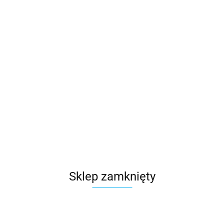
(
0
)
Zaloguj się
Zarejestruj się
Dodaj zgłoszenie
Kategorie
Szukaj
Drony
Brak produktów do wyświetlenia
Sklep zamknięty
Zapisz się do Newslettera