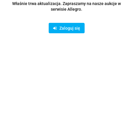
I bądź na bieżąco ze wszystkimi nowościami!
Właśnie trwa aktualizacja. Zapraszamy na nasze aukcje w
serwisie Allegro.
Zaloguj się
Dane adresowe
Informacje
O sklepie
Asortyment
Sklep internetowy na oprogramowaniu Sky-Shop.pl