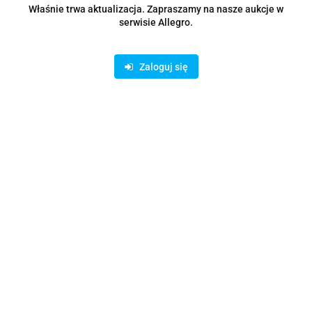
Właśnie trwa aktualizacja. Zapraszamy na nasze aukcje w
serwisie Allegro.
Tusz do HP OfficeJet Pro 8025 TBH-912XLYR YE ref.
Zaloguj się
91.29