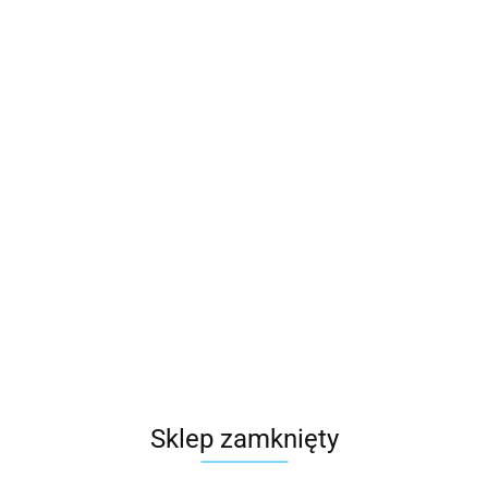
 łazienkowy Reina
Kwietnik nowoczesny 42 złoto
/chrom Stylowy zestaw
LOFT Wykonany z metalu, sto
owy Reina składający się z
rośliny w ciekawym design , z
196.84
ementów, kolor czarny z
stelaż i biała osłonka w
owanym
Sklep zamknięty