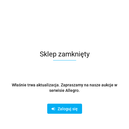
Listwa zasilająca MCE391 B 6 gniazd 4xUSB-A 1xUSB-C,
110-240V AC 50/60Hz, 2.1A max 2500W, czarna
49.05
Sklep zamknięty
Właśnie trwa aktualizacja. Zapraszamy na nasze aukcje w
serwisie Allegro.
Zaloguj się