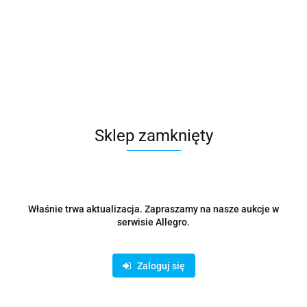
Antena zewnętrzna SDA 612 DVB-T2/T Zysk 10dB,Imp
75OHm, 4G LTE
80.09
Sklep zamknięty
Właśnie trwa aktualizacja. Zapraszamy na nasze aukcje w
serwisie Allegro.
Zaloguj się