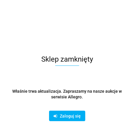
Wentylator VOLCANO LOOP REVERSE ARGB 120 Czarny
80.55
NOWOŚĆ
Sklep zamknięty
Właśnie trwa aktualizacja. Zapraszamy na nasze aukcje w
serwisie Allegro.
Zaloguj się