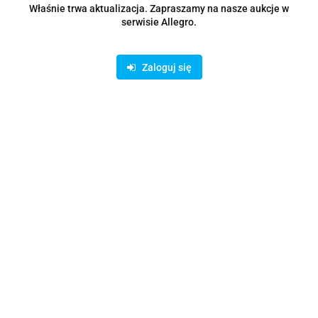
I bądź na bieżąco ze wszystkimi nowościami!
Właśnie trwa aktualizacja. Zapraszamy na nasze aukcje w
serwisie Allegro.
Zaloguj się
Dane adresowe
Informacje
O sklepie
Asortyment
Sklep internetowy na oprogramowaniu Sky-Shop.pl