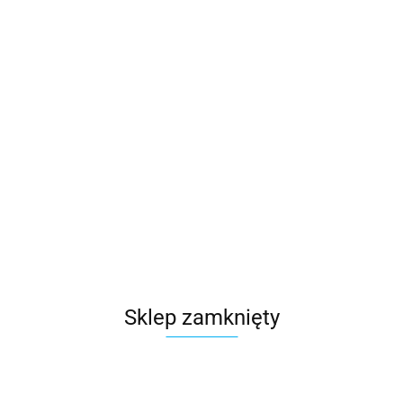
(
0
)
Zaloguj się
Zarejestruj się
Dodaj zgłoszenie
Kategorie
Szukaj
Wyświetlacze
Brak produktów do wyświetlenia
Sklep zamknięty
Zapisz się do Newslettera