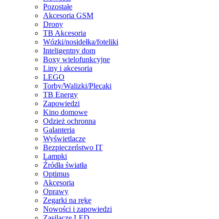
Pozostałe
Akcesoria GSM
Drony
TB Akcesoria
Wózki/nosidełka/foteliki
Inteligentny dom
Boxy wielofunkcyjne
Liny i akcesoria
LEGO
Torby/Walizki/Plecaki
TB Energy
Zapowiedzi
Kino domowe
Odzież ochronna
Galanteria
Wyświetlacze
Bezpieczeństwo IT
Lampki
Źródła światła
Optimus
Akcesoria
Oprawy
Zegarki na rękę
Nowości i zapowiedzi
Zasilacze LED