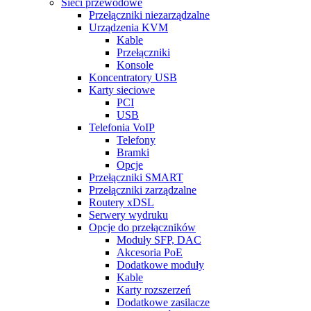
Sieci przewodowe
Przełączniki niezarządzalne
Urządzenia KVM
Kable
Przełączniki
Konsole
Koncentratory USB
Karty sieciowe
PCI
USB
Telefonia VoIP
Telefony
Bramki
Opcje
Przełączniki SMART
Przełączniki zarządzalne
Routery xDSL
Serwery wydruku
Opcje do przełączników
Moduły SFP, DAC
Akcesoria PoE
Dodatkowe moduły
Kable
Karty rozszerzeń
Dodatkowe zasilacze