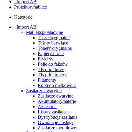
_Import AB
Projektory/tablice
Kategorie
_Import AB
Mat. eksploatacyjne
Tusze oryginalne
Taśmy barwiące
Tonery oryginalne
Papiery i folie
Etykiety
Folie do faksów
TB print tusze
TB print tonery
Filamenty
Rolki do metkownic
Zasilacze awaryjne
Zasilacze awaryjne
Akumulatory/baterie
Akcesoria
Listwy zasilające
Dystrybucja zasilania
Gwarancje i usługi
Zasilacze modułowe