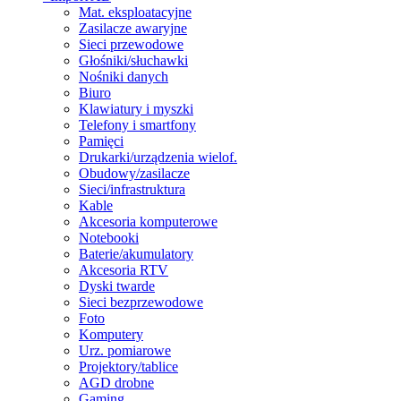
Mat. eksploatacyjne
Zasilacze awaryjne
Sieci przewodowe
Głośniki/słuchawki
Nośniki danych
Biuro
Klawiatury i myszki
Telefony i smartfony
Pamięci
Drukarki/urządzenia wielof.
Obudowy/zasilacze
Sieci/infrastruktura
Kable
Akcesoria komputerowe
Notebooki
Baterie/akumulatory
Akcesoria RTV
Dyski twarde
Sieci bezprzewodowe
Foto
Komputery
Urz. pomiarowe
Projektory/tablice
AGD drobne
Gaming