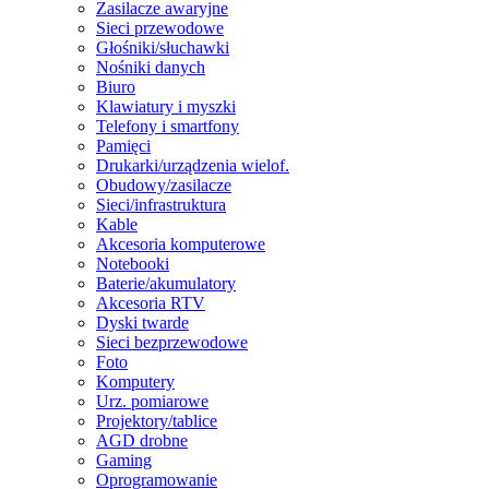
Zasilacze awaryjne
Sieci przewodowe
Głośniki/słuchawki
Nośniki danych
Biuro
Klawiatury i myszki
Telefony i smartfony
Pamięci
Drukarki/urządzenia wielof.
Obudowy/zasilacze
Sieci/infrastruktura
Kable
Akcesoria komputerowe
Notebooki
Baterie/akumulatory
Akcesoria RTV
Dyski twarde
Sieci bezprzewodowe
Foto
Komputery
Urz. pomiarowe
Projektory/tablice
AGD drobne
Gaming
Oprogramowanie