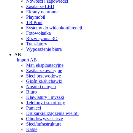
Nowości i zapowiedzi
Zasilacze LED
Ekrany ochronne
Playmobil
TB Print
Systemy do wideokonferencji
Fotowoltaika
Rozwiązania 3D
Translatory
Wyposażenie biura
AB
_Import AB
Mat. eksploatacyjne
Zasilacze awaryjne
Sieci przewodowe
Głośniki/słuchawki
Nośniki danych
Biuro
Klawiatury i myszki
Telefony i smartfony
Pamięci
Drukarki/urządzenia wielof.
Obudowy/zasilacze
Sieci/infrastruktura
Kable