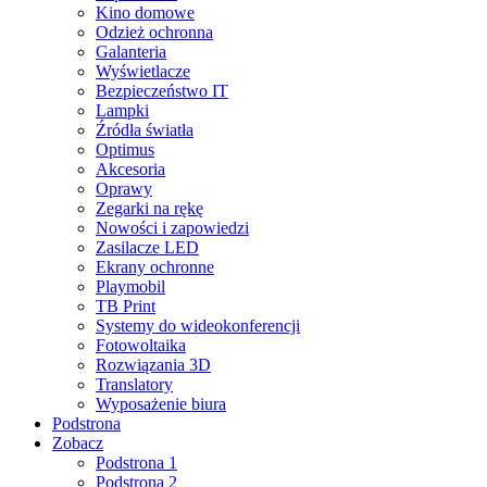
Kino domowe
Odzież ochronna
Galanteria
Wyświetlacze
Bezpieczeństwo IT
Lampki
Źródła światła
Optimus
Akcesoria
Oprawy
Zegarki na rękę
Nowości i zapowiedzi
Zasilacze LED
Ekrany ochronne
Playmobil
TB Print
Systemy do wideokonferencji
Fotowoltaika
Rozwiązania 3D
Translatory
Wyposażenie biura
Podstrona
Zobacz
Podstrona 1
Podstrona 2