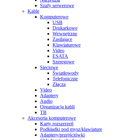
Szafy serwerowe
Kable
Komputerowe
USB
Drukarkowe
Wewnętrzne
Zasilające
Klawiaturowe
Video
ESATA
Szeregowe
Sieciowe
Światłowody
Telefoniczne
Złącza
Video
Adaptery
Audio
Organizacja kabli
TB
Akcesoria komputerowe
Karty rozszerzeń
Podkładki pod mysz/klawiaturę
Adaptery/przejściówki