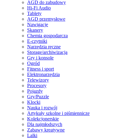
AGD do zabudowy
Hi-Fi Audio
Tablety
AGD przemysłowe
Nawigacje
Skanery
Chemia gospodarcza
E-czytniki
Narzędzia ręczne
Storage/archiwizacja
Gry i konsole
Ogród
Fitness i sport
Elektronarzędzia
Telewizory
Procesory
Pojazdy
Gry/Puzzle
Klocki
Nauka i rozwój
Artykuły szkolne i piśmiennicze
Kolekcjonerskie
Dla najmłodszych
Zabawy kreatywne
Lalki