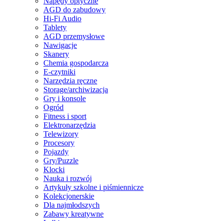
Napędy optyczne
AGD do zabudowy
Hi-Fi Audio
Tablety
AGD przemysłowe
Nawigacje
Skanery
Chemia gospodarcza
E-czytniki
Narzędzia ręczne
Storage/archiwizacja
Gry i konsole
Ogród
Fitness i sport
Elektronarzędzia
Telewizory
Procesory
Pojazdy
Gry/Puzzle
Klocki
Nauka i rozwój
Artykuły szkolne i piśmiennicze
Kolekcjonerskie
Dla najmłodszych
Zabawy kreatywne