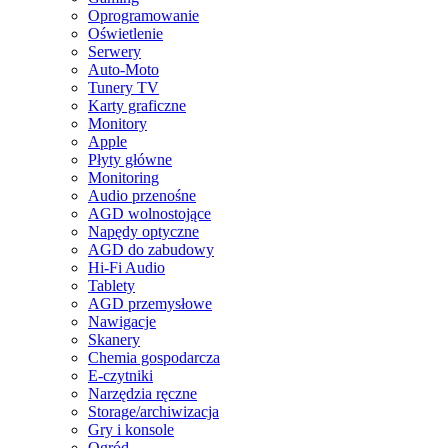
Oprogramowanie
Oświetlenie
Serwery
Auto-Moto
Tunery TV
Karty graficzne
Monitory
Apple
Płyty główne
Monitoring
Audio przenośne
AGD wolnostojące
Napędy optyczne
AGD do zabudowy
Hi-Fi Audio
Tablety
AGD przemysłowe
Nawigacje
Skanery
Chemia gospodarcza
E-czytniki
Narzędzia ręczne
Storage/archiwizacja
Gry i konsole
Ogród