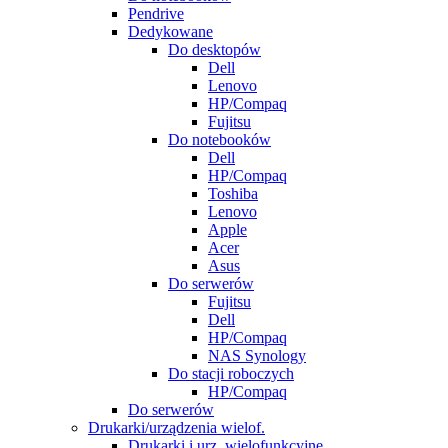
Pendrive
Dedykowane
Do desktopów
Dell
Lenovo
HP/Compaq
Fujitsu
Do notebooków
Dell
HP/Compaq
Toshiba
Lenovo
Apple
Acer
Asus
Do serwerów
Fujitsu
Dell
HP/Compaq
NAS Synology
Do stacji roboczych
HP/Compaq
Do serwerów
Drukarki/urządzenia wielof.
Drukarki i urz. wielofunkcyjne