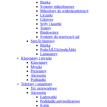
Biurka
Systemy mikrofonowe
Mikrofony do wideokonferencji
Liczarki
Gilotyny
Sejfy i kasetki
Testery
Bindownice
Systemy do rezerwacji sal
SprzÄt biurowy
Biurka
PodnĂłĹĽki/podpĂłrki
Laminatory
Klawiatury i myszki
Klawiatury
Myszki
Prezentery
Akcesoria
Podkładki
Telefony i smartfony
Tel. przewodowe
Akcesoria
Ładowarki
Podkładki antypoślizgowe
Kable