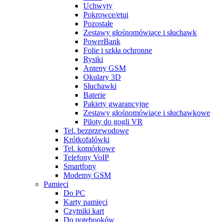
Uchwyty
Pokrowce/etui
Pozostałe
Zestawy głośnomówiące i słuchawk
PowerBank
Folie i szkła ochronne
Rysiki
Anteny GSM
Okulary 3D
Słuchawki
Baterie
Pakiety gwarancyjne
Zestawy głośnomówiące i słuchawkowe
Piloty do gogli VR
Tel. bezprzewodowe
Krótkofalówki
Tel. komórkowe
Telefony VoIP
Smartfony
Modemy GSM
Pamięci
Do PC
Karty pamięci
Czytniki kart
Do notebooków