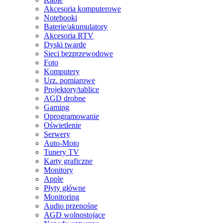
Akcesoria komputerowe
Notebooki
Baterie/akumulatory
Akcesoria RTV
Dyski twarde
Sieci bezprzewodowe
Foto
Komputery
Urz. pomiarowe
Projektory/tablice
AGD drobne
Gaming
Oprogramowanie
Oświetlenie
Serwery
Auto-Moto
Tunery TV
Karty graficzne
Monitory
Apple
Płyty główne
Monitoring
Audio przenośne
AGD wolnostojące