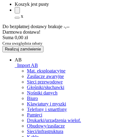
Koszyk jest pusty
x
Do bezpłatnej dostawy brakuje
-,--
Darmowa dostawa!
Suma
0,00 zł
Cena uwzględnia rabaty
Realizuj zamówienie
AB
_Import AB
Mat. eksploatacyjne
Zasilacze awaryjne
Sieci przewodowe
Głośniki/słuchawki
Nośniki danych
Biuro
Klawiatury i myszki
Telefony i smartfony
Pamięci
Drukarki/urządzenia wielof.
Obudowy/zasilacze
Sieci/infrastruktura
Kable