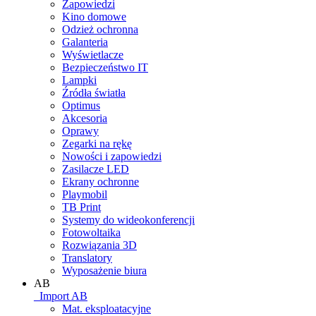
Zapowiedzi
Kino domowe
Odzież ochronna
Galanteria
Wyświetlacze
Bezpieczeństwo IT
Lampki
Źródła światła
Optimus
Akcesoria
Oprawy
Zegarki na rękę
Nowości i zapowiedzi
Zasilacze LED
Ekrany ochronne
Playmobil
TB Print
Systemy do wideokonferencji
Fotowoltaika
Rozwiązania 3D
Translatory
Wyposażenie biura
AB
_Import AB
Mat. eksploatacyjne