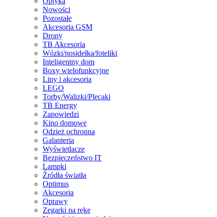
Optyka
Nowości
Pozostałe
Akcesoria GSM
Drony
TB Akcesoria
Wózki/nosidełka/foteliki
Inteligentny dom
Boxy wielofunkcyjne
Liny i akcesoria
LEGO
Torby/Walizki/Plecaki
TB Energy
Zapowiedzi
Kino domowe
Odzież ochronna
Galanteria
Wyświetlacze
Bezpieczeństwo IT
Lampki
Źródła światła
Optimus
Akcesoria
Oprawy
Zegarki na rękę