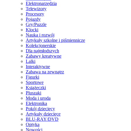
Elektronarzędzia
Telewizory
Procesory
Pojazdy
Gry/Puzzle
Klocki
Nauka i rozwój
Artykuły szkolne i piśmiennicze
Kolekcjonerskie
Dla najmłodszych
Zabawy kreatywne
Lalki
Interaktywne
Zabawa na zewnątrz
Figurki
Sportowe
Książeczki
Pluszaki
Moda i uroda
Elektronika
Pokój dziecięcy
Artykuły dziecięce
BLU-RAY/DVD
Optyka
Nowości