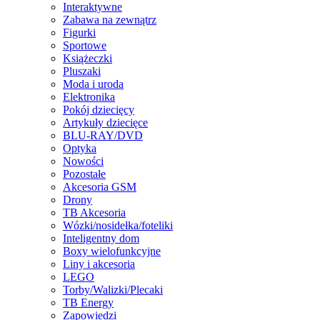
Interaktywne
Zabawa na zewnątrz
Figurki
Sportowe
Książeczki
Pluszaki
Moda i uroda
Elektronika
Pokój dziecięcy
Artykuły dziecięce
BLU-RAY/DVD
Optyka
Nowości
Pozostałe
Akcesoria GSM
Drony
TB Akcesoria
Wózki/nosidełka/foteliki
Inteligentny dom
Boxy wielofunkcyjne
Liny i akcesoria
LEGO
Torby/Walizki/Plecaki
TB Energy
Zapowiedzi