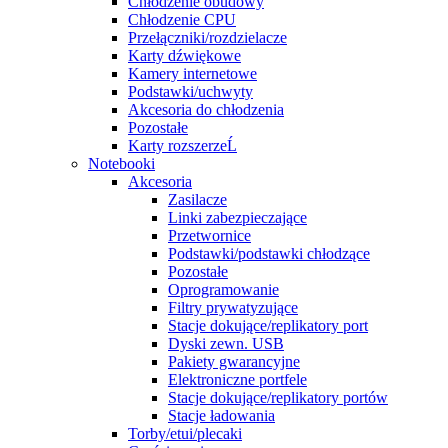
Chłodzenie obudowy
Chłodzenie CPU
Przełączniki/rozdzielacze
Karty dźwiękowe
Kamery internetowe
Podstawki/uchwyty
Akcesoria do chłodzenia
Pozostałe
Karty rozszerzeĹ
Notebooki
Akcesoria
Zasilacze
Linki zabezpieczające
Przetwornice
Podstawki/podstawki chłodzące
Pozostałe
Oprogramowanie
Filtry prywatyzujące
Stacje dokujące/replikatory port
Dyski zewn. USB
Pakiety gwarancyjne
Elektroniczne portfele
Stacje dokujące/replikatory portów
Stacje ładowania
Torby/etui/plecaki