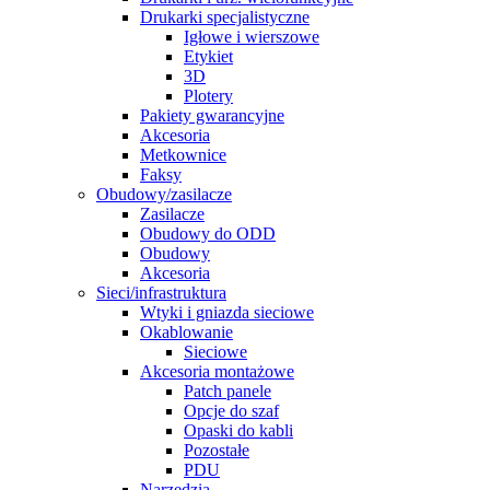
Drukarki specjalistyczne
Igłowe i wierszowe
Etykiet
3D
Plotery
Pakiety gwarancyjne
Akcesoria
Metkownice
Faksy
Obudowy/zasilacze
Zasilacze
Obudowy do ODD
Obudowy
Akcesoria
Sieci/infrastruktura
Wtyki i gniazda sieciowe
Okablowanie
Sieciowe
Akcesoria montażowe
Patch panele
Opcje do szaf
Opaski do kabli
Pozostałe
PDU
Narzędzia