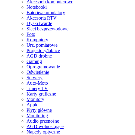
Akcesoria komputerowe
Notebooki
Baterie/akumulatory
Akcesoria RTV
Dyski twarde
Sieci bezprzewodowe
Foto
Komputery
Urz. pomiarowe
Projektory/tablice
AGD drobne
Gaming
Oprogramowanie
Oświetlenie
Serwery
Auto-Moto
Tunery TV
Karty graficzne
Monitory
Apple
Płyty główne
Monitoring
Audio przenośne
AGD wolnostojące
Napędy optyczne