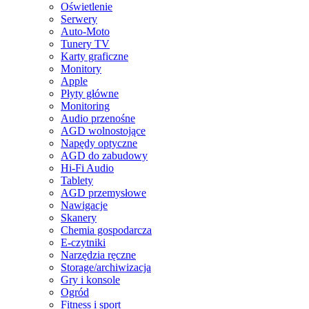
Oświetlenie
Serwery
Auto-Moto
Tunery TV
Karty graficzne
Monitory
Apple
Płyty główne
Monitoring
Audio przenośne
AGD wolnostojące
Napędy optyczne
AGD do zabudowy
Hi-Fi Audio
Tablety
AGD przemysłowe
Nawigacje
Skanery
Chemia gospodarcza
E-czytniki
Narzędzia ręczne
Storage/archiwizacja
Gry i konsole
Ogród
Fitness i sport