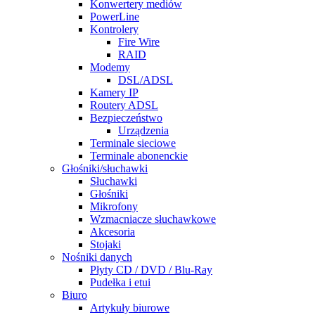
Konwertery mediów
PowerLine
Kontrolery
Fire Wire
RAID
Modemy
DSL/ADSL
Kamery IP
Routery ADSL
Bezpieczeństwo
Urządzenia
Terminale sieciowe
Terminale abonenckie
Głośniki/słuchawki
Słuchawki
Głośniki
Mikrofony
Wzmacniacze słuchawkowe
Akcesoria
Stojaki
Nośniki danych
Płyty CD / DVD / Blu-Ray
Pudełka i etui
Biuro
Artykuły biurowe