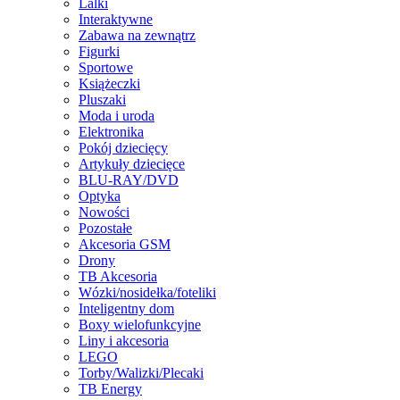
Lalki
Interaktywne
Zabawa na zewnątrz
Figurki
Sportowe
Książeczki
Pluszaki
Moda i uroda
Elektronika
Pokój dziecięcy
Artykuły dziecięce
BLU-RAY/DVD
Optyka
Nowości
Pozostałe
Akcesoria GSM
Drony
TB Akcesoria
Wózki/nosidełka/foteliki
Inteligentny dom
Boxy wielofunkcyjne
Liny i akcesoria
LEGO
Torby/Walizki/Plecaki
TB Energy