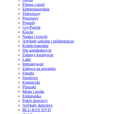
Fitness i sport
Elektronarzędzia
Telewizory
Procesory
Pojazdy
Gry/Puzzle
Klocki
Nauka i rozwój
Artykuły szkolne i piśmiennicze
Kolekcjonerskie
Dla najmłodszych
Zabawy kreatywne
Lalki
Interaktywne
Zabawa na zewnątrz
Figurki
Sportowe
Książeczki
Pluszaki
Moda i uroda
Elektronika
Pokój dziecięcy
Artykuły dziecięce
BLU-RAY/DVD