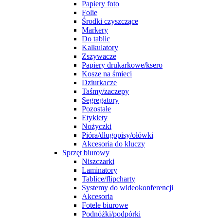
Papiery foto
Folie
Środki czyszczące
Markery
Do tablic
Kalkulatory
Zszywacze
Papiery drukarkowe/ksero
Kosze na śmieci
Dziurkacze
Taśmy/zaczepy
Segregatory
Pozostałe
Etykiety
Nożyczki
Pióra/długopisy/ołówki
Akcesoria do kluczy
Sprzęt biurowy
Niszczarki
Laminatory
Tablice/flipcharty
Systemy do wideokonferencji
Akcesoria
Fotele biurowe
Podnóżki/podpórki