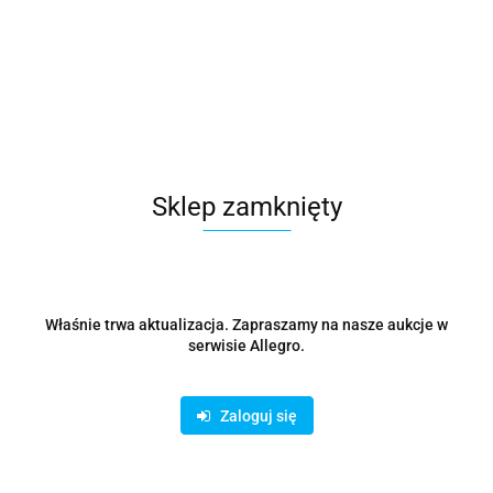
Monitor 27 cali GB2771UHSU-B1 4K 144Hz FHD 288Hz,
450cd, 2x2W, HAS 150, PIVOT
1819.54
Sklep zamknięty
Właśnie trwa aktualizacja. Zapraszamy na nasze aukcje w
serwisie Allegro.
Zaloguj się