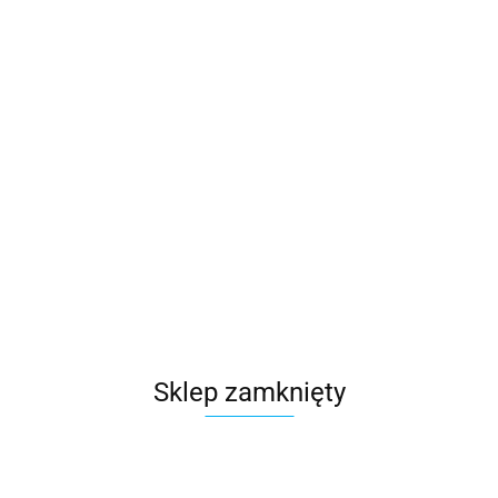
(
0
)
Zaloguj się
Zarejestruj się
Dodaj zgłoszenie
Kategorie
Szukaj
Galanteria
Brak produktów do wyświetlenia
Sklep zamknięty
Zapisz się do Newslettera