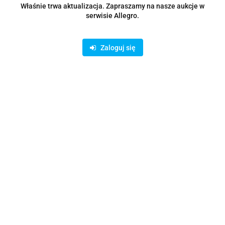
I bądź na bieżąco ze wszystkimi nowościami!
Właśnie trwa aktualizacja. Zapraszamy na nasze aukcje w
serwisie Allegro.
Zaloguj się
Dane adresowe
Informacje
O sklepie
Asortyment
Sklep internetowy na oprogramowaniu Sky-Shop.pl