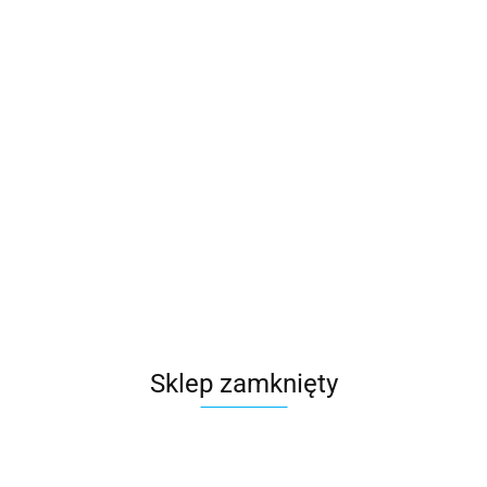
(
0
)
Zaloguj się
Zarejestruj się
Dodaj zgłoszenie
Kategorie
Szukaj
Książeczki
Brak produktów do wyświetlenia
Sklep zamknięty
Zapisz się do Newslettera