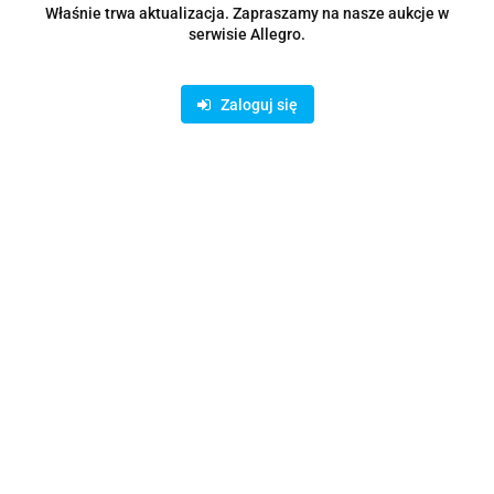
I bądź na bieżąco ze wszystkimi nowościami!
Właśnie trwa aktualizacja. Zapraszamy na nasze aukcje w
serwisie Allegro.
Zaloguj się
Dane adresowe
Informacje
O sklepie
Asortyment
Sklep internetowy na oprogramowaniu Sky-Shop.pl