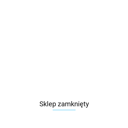
hrony AppleCare Protection
Plan ochrony AppleCare Prote
a MacBooka Pro 14 cali (M5)
Plan dla Maca mini (M4)
2
769.74
Sklep zamknięty