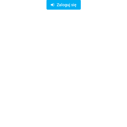
Zaloguj się
Fotel gamingowy TC100 Relaxed sztuczna skóra Czarny
1376.75