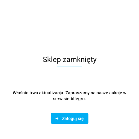
Codafine
Symbol:
CODE T1-
6X100
Sklep zamknięty
595.88
szt.
Do koszyka
Właśnie trwa aktualizacja. Zapraszamy na nasze aukcje w
Wysyłka w ciągu
48 godzin
serwisie Allegro.
Cena przesyłki
0
Zaloguj się
Dostępność
21
szt.
Waga
16 kg