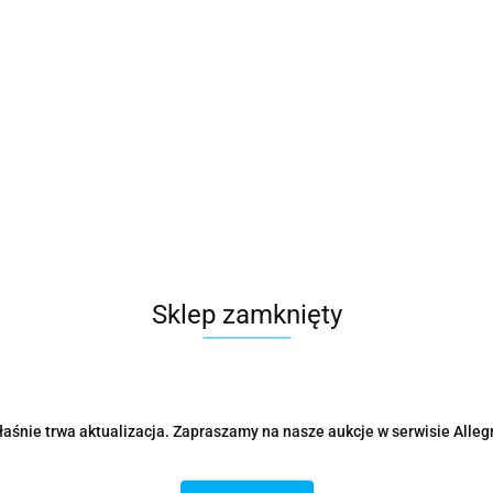
Sklep zamknięty
aśnie trwa aktualizacja. Zapraszamy na nasze aukcje w serwisie Alleg
Parametry
Opinie i oceny (0)
Zadaj p