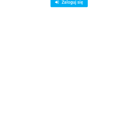
Zaloguj się
Rodzaje dostawy i formy płatności
ystanie z bezpiecznych płatności on-line AutoPay:
odukty podobne
Ostatnio oglądane prod