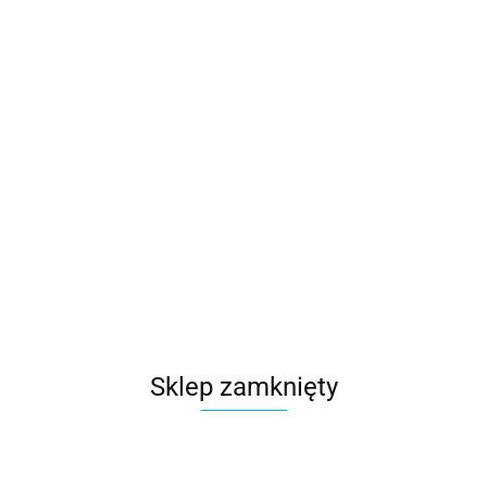
118578.71
szt.
Do koszyka
Wysyłka w ciągu
48 godzin
Cena przesyłki
0
Dostępność
100
szt.
Waga
0.15 kg
Zadaj pytanie
Sklep zamknięty
Czas przewozu
24 godziny