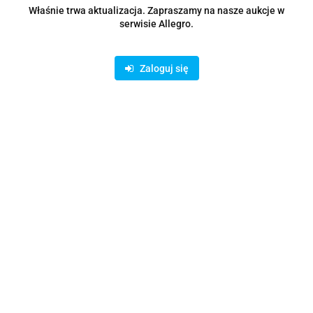
Zostaw telefon
Właśnie trwa aktualizacja. Zapraszamy na nasze aukcje w
Wyślij
serwisie Allegro.
Opis
Zaloguj się
Parametry
Opinie i oceny (0)
Zadaj pytanie
Rodzaje dostawy i formy płatności
Oferujemy możliwość wpłaty na konto bankowe lub skorzystanie z