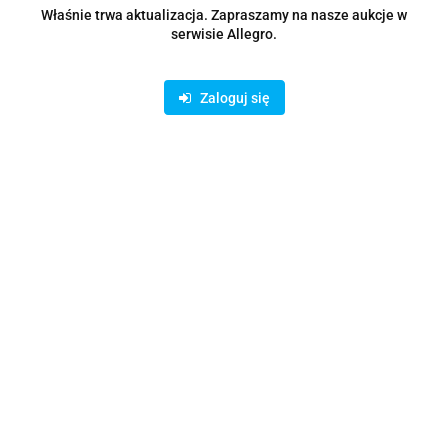
Zostaw telefon
Właśnie trwa aktualizacja. Zapraszamy na nasze aukcje w
Wyślij
serwisie Allegro.
Opis
Zaloguj się
Parametry
Opinie i oceny (0)
Zadaj pytanie
Rodzaje dostawy i formy płatności
Oferujemy możliwość wpłaty na konto bankowe lub skorzystanie z