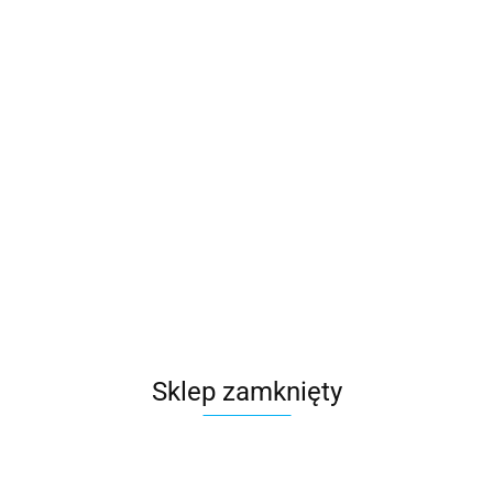
119611.17
szt.
Do koszyka
Wysyłka w ciągu
48 godzin
Cena przesyłki
0
Dostępność
100
szt.
Waga
0.15 kg
Zadaj pytanie
Sklep zamknięty
Czas przewozu
24 godziny