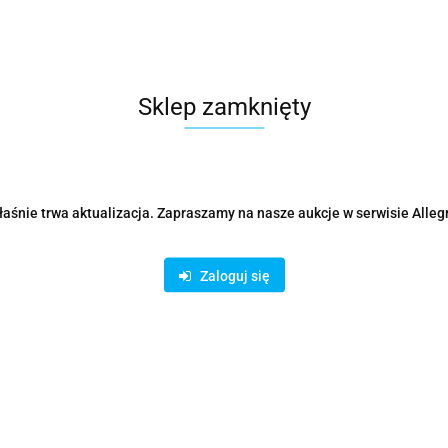
Parametry
Opinie i oceny (0)
Zadaj p
Sklep zamknięty
Rodzaje dostawy i formy płatności
aśnie trwa aktualizacja. Zapraszamy na nasze aukcje w serwisie Alleg
Zaloguj się
ystanie z bezpiecznych płatności on-line AutoPay:
odukty podobne
Ostatnio oglądane prod