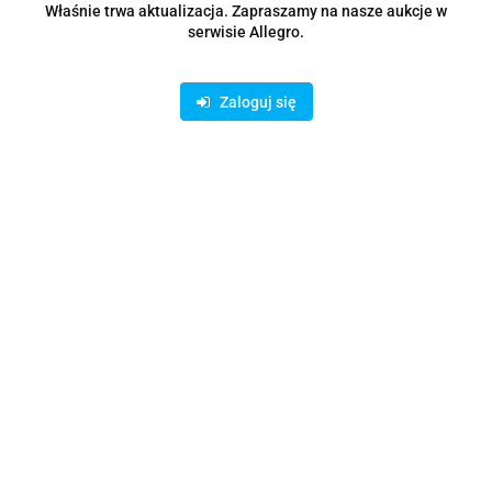
Zostaw telefon
Właśnie trwa aktualizacja. Zapraszamy na nasze aukcje w
Wyślij
serwisie Allegro.
Opis
Zaloguj się
Parametry
Opinie i oceny (0)
Zadaj pytanie
Rodzaje dostawy i formy płatności
Oferujemy możliwość wpłaty na konto bankowe lub skorzystanie z