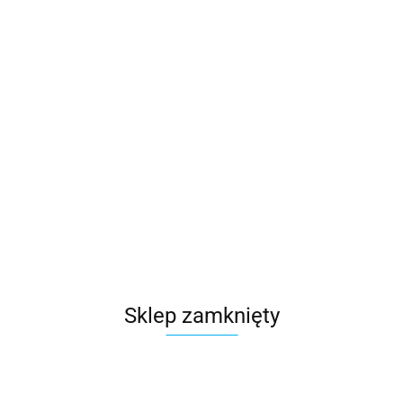
109763.38
szt.
Do koszyka
Wysyłka w ciągu
48 godzin
Cena przesyłki
0
Dostępność
100
szt.
Waga
0.15 kg
Zadaj pytanie
Sklep zamknięty
Czas przewozu
24 godziny