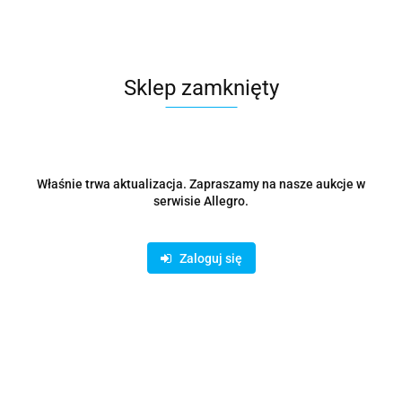
Wysyłka w ciągu
48 godzin
Sklep zamknięty
Cena przesyłki
0
Dostępność
100
szt.
Waga
0.15 kg
Właśnie trwa aktualizacja. Zapraszamy na nasze aukcje w
serwisie Allegro.
Zadaj pytanie
Zaloguj się
Czas przewozu
24 godziny
Zostaw telefon
Wyślij