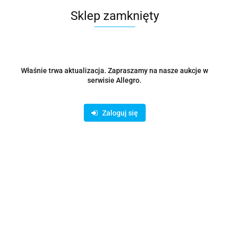
Sklep zamknięty
Cena przesyłki
0
Dostępność
100
szt.
Waga
0.15 kg
Właśnie trwa aktualizacja. Zapraszamy na nasze aukcje w
serwisie Allegro.
Zadaj pytanie
Zaloguj się
Czas przewozu
24 godziny
Zostaw telefon
Wyślij
Opis