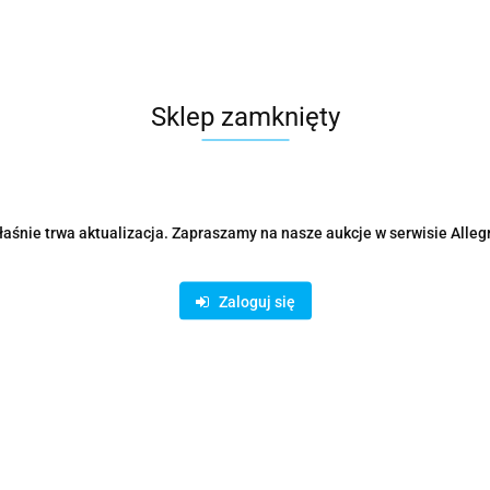
Parametry
Opinie i oceny (0)
Zadaj p
Sklep zamknięty
Rodzaje dostawy i formy płatności
aśnie trwa aktualizacja. Zapraszamy na nasze aukcje w serwisie Alleg
Zaloguj się
ystanie z bezpiecznych płatności on-line AutoPay:
odukty podobne
Ostatnio oglądane prod