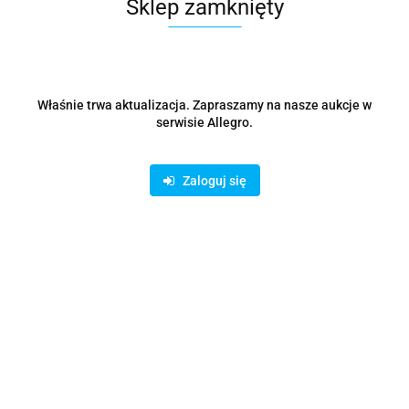
Waga
0.15 kg
Sklep zamknięty
Zadaj pytanie
Właśnie trwa aktualizacja. Zapraszamy na nasze aukcje w
Czas przewozu
24 godziny
serwisie Allegro.
Zaloguj się
Zostaw telefon
Wyślij
Opis
Parametry
Opinie i oceny (0)
Zadaj pytanie