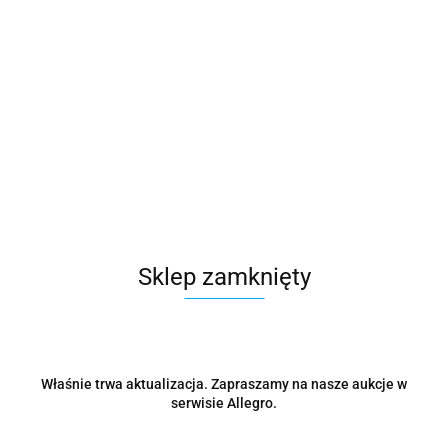
Microsoft
Symbol:
CFQ7TTC0HD7P:0001
21252.00
Sklep zamknięty
szt.
Do koszyka
Wysyłka w ciągu
48 godzin
Właśnie trwa aktualizacja. Zapraszamy na nasze aukcje w
serwisie Allegro.
Cena przesyłki
0