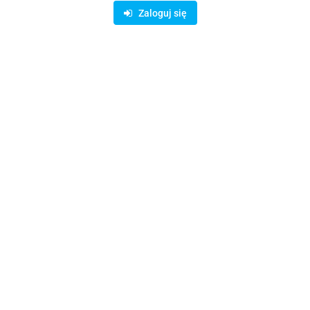
Dostępność
10000000
szt.
Zaloguj się
Waga
0.15 kg
Zadaj pytanie
Czas przewozu
24 godziny
Zostaw telefon
Wyślij
Opis
Parametry
Opinie i oceny (0)