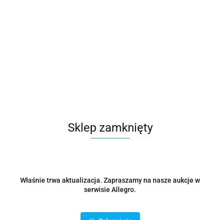
Microsoft
Symbol:
CFQ7TTC0N13S:000S
38673.97
Sklep zamknięty
szt.
Do koszyka
Wysyłka w ciągu
48 godzin
Właśnie trwa aktualizacja. Zapraszamy na nasze aukcje w
Cena przesyłki
0
serwisie Allegro.
Dostępność
10000
szt.