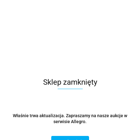
Microsoft
Symbol:
CFQ7TTC0HM0T:0011
282958.87
Sklep zamknięty
szt.
Do koszyka
Wysyłka w ciągu
48 godzin
Właśnie trwa aktualizacja. Zapraszamy na nasze aukcje w
Cena przesyłki
0
serwisie Allegro.
Dostępność
10000000
szt.