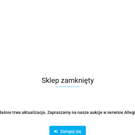
Zostaw telefon
Sklep zamknięty
formacje dot. bezpieczeństwa
Opinie i o
 pomocą USB 3.0. Powiększenie: x15. Technologia RightLight oraz Right
 minus 90 stopni. Wskaźnik LED wyciszenia/wyłączenia wyciszenia. Gnia
aśnie trwa aktualizacja. Zapraszamy na nasze aukcje w serwisie Alleg
.
Zaloguj się