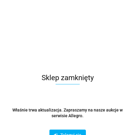
PNY
Symbol:
VCNRTX4500ADA-PB
18232.08
szt.
Do koszyka
Sklep zamknięty
Wysyłka w ciągu
48 godzin
Cena przesyłki
0
Właśnie trwa aktualizacja. Zapraszamy na nasze aukcje w
serwisie Allegro.
Dostępność
8
szt.
Waga
0.15 kg
Zaloguj się